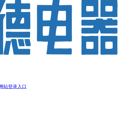
版网站登录入口