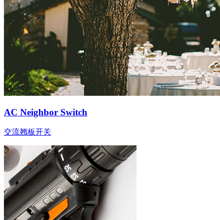
AC Neighbor Switch
交流翘板开关