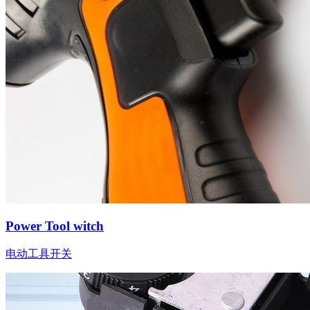
Power Tool witch
电动工具开关