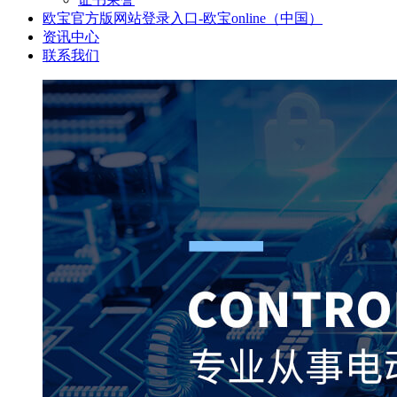
欧宝官方版网站登录入口-欧宝online（中国）
资讯中心
联系我们