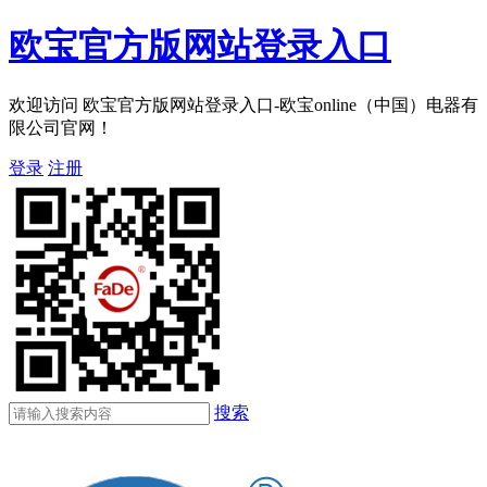
欧宝官方版网站登录入口
欢迎访问 欧宝官方版网站登录入口-欧宝online（中国）电器有
限公司官网！
登录
注册
搜索