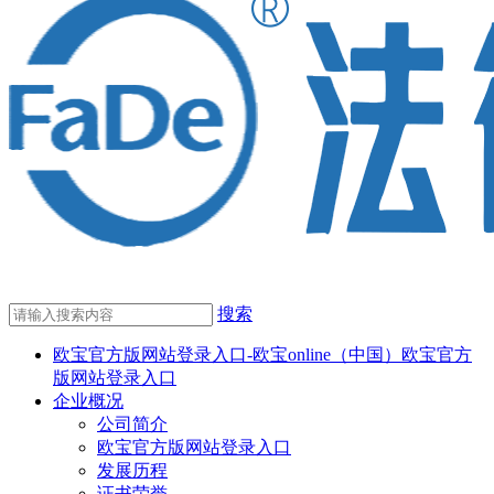
搜索
欧宝官方版网站登录入口-欧宝online（中国）欧宝官方
版网站登录入口
企业概况
公司简介
欧宝官方版网站登录入口
发展历程
证书荣誉