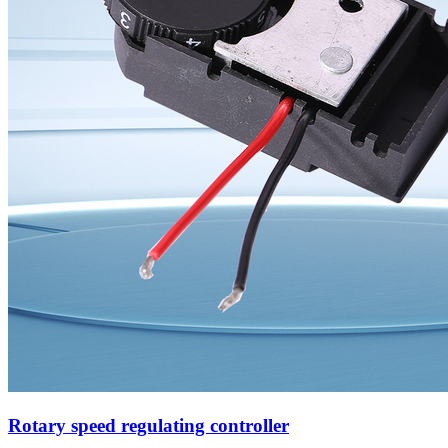
Rotary speed regulating controller