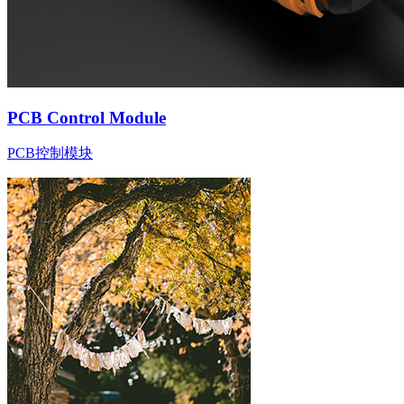
PCB Control Module
PCB控制模块