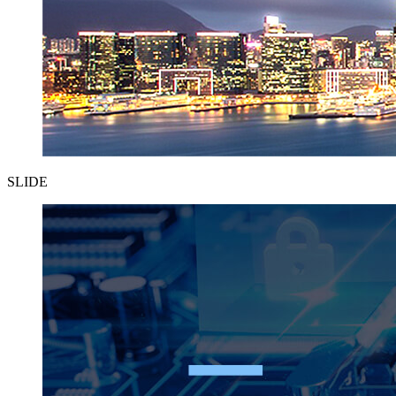
SLIDE