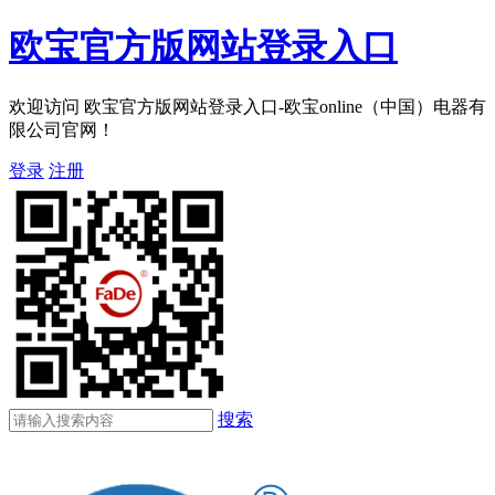
欧宝官方版网站登录入口
欢迎访问 欧宝官方版网站登录入口-欧宝online（中国）电器有
限公司官网！
登录
注册
搜索